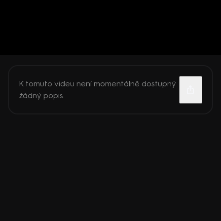
K tomuto videu není momentálně dostupný
žádný popis.