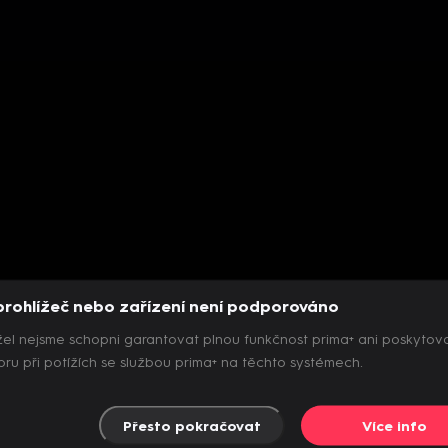
prohlížeč nebo zařízení není podporováno
el nejsme schopni garantovat plnou funkčnost prima+ ani poskytov
ru při potížích se službou prima+ na těchto systémech.
Přesto pokračovat
Více info