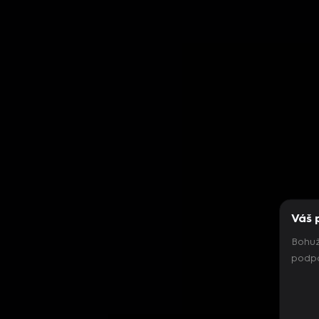
Váš 
Bohuž
podpo