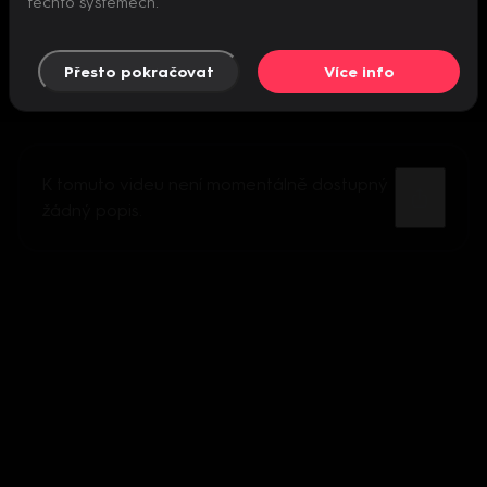
těchto systémech.
Přesto pokračovat
Více info
K tomuto videu není momentálně dostupný
žádný popis.