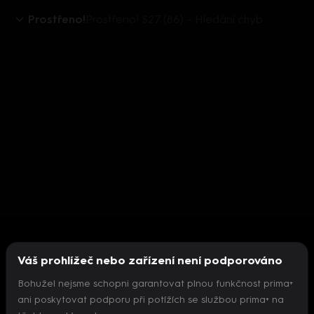
Prostřeno!
Prostřeno! S27 (86) – Hledání chyb
Váš prohlížeč nebo zařízení není podporováno
Bohužel nejsme schopni garantovat plnou funkčnost prima+
ani poskytovat podporu při potížích se službou prima+ na
Nepodařilo se inicializovat přehrávač