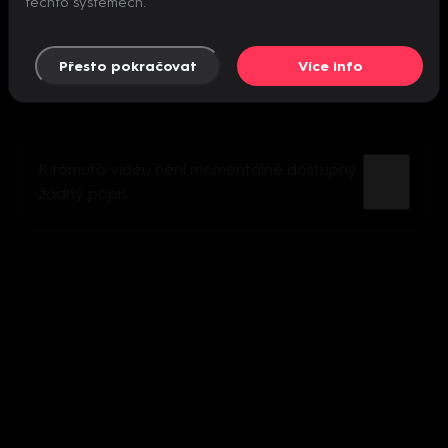
těchto systémech.
Přesto pokračovat
Více info
K tomuto videu není momentálně dostupný
žádný popis.