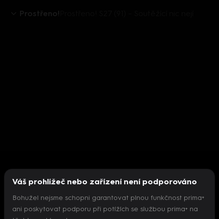
Prostřeno!
Prostřeno! S27 (91) – Soutěžící nic nejí
Váš prohlížeč nebo zařízení není podporováno
Bohužel nejsme schopni garantovat plnou funkčnost prima+
ani poskytovat podporu při potížích se službou prima+ na
Nepodařilo se inicializovat přehrávač