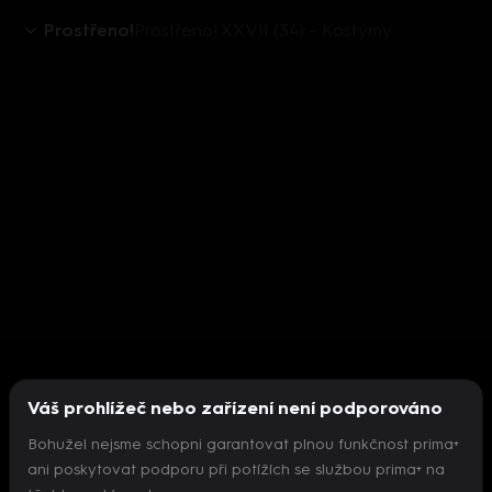
Prostřeno!
Prostřeno! XXVII (34) – Kostýmy
Váš prohlížeč nebo zařízení není podporováno
Bohužel nejsme schopni garantovat plnou funkčnost prima+
ani poskytovat podporu při potížích se službou prima+ na
Nepodařilo se inicializovat přehrávač