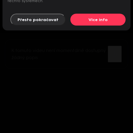
těchto systémech.
Přesto pokračovat
Více info
K tomuto videu není momentálně dostupný
žádný popis.