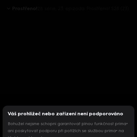
Prostřeno!
28. série, 23. epizoda: Prostřeno! S28 (23)
Váš prohlížeč nebo zařízení není podporováno
Bohužel nejsme schopni garantovat plnou funkčnost prima+
ani poskytovat podporu při potížích se službou prima+ na
Nepodařilo se inicializovat přehrávač