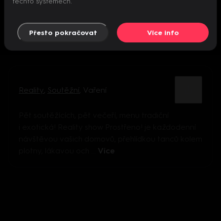
těchto systémech.
Přesto pokračovat
Více info
Reality
,
Soutěžní
,
Vaření
Pět soutěžících, pět večeří, menu tradiční
i exotická! Reality show Prostřeno! je každodenní
návštěvou vašich domovů, přehlídkou tanců kolem
plotny, lákavou och ...
Více