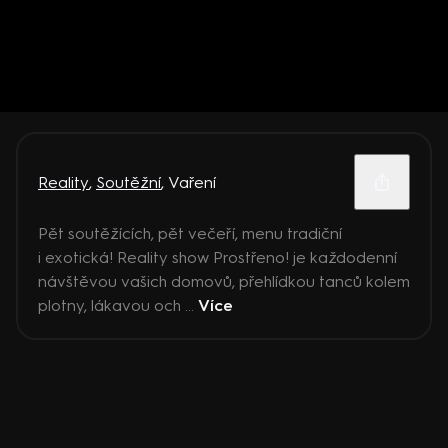
Reality
,
Soutěžní
,
Vaření
Pět soutěžících, pět večeří, menu tradiční
i exotická! Reality show Prostřeno! je každodenní
návštěvou vašich domovů, přehlídkou tanců kolem
plotny, lákavou och ...
Více