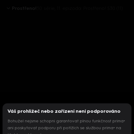
Prostřeno!
30. série, 11. epizoda: Prostřeno! S30 (11)
Váš prohlížeč nebo zařízení není podporováno
Bohužel nejsme schopni garantovat plnou funkčnost prima+
ani poskytovat podporu při potížích se službou prima+ na
Nepodařilo se inicializovat přehrávač