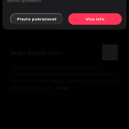
těchto systémech.
Přesto pokračovat
Více info
Reality
,
Soutěžní
,
Vaření
Pět soutěžících, pět večeří, menu tradiční
i exotická! Reality show Prostřeno! je každodenní
návštěvou vašich domovů, přehlídkou tanců kolem
plotny, lákavou och ...
Více