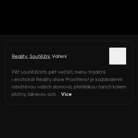
Reality
,
Soutěžní
,
Vaření
Pět soutěžících, pět večeří, menu tradiční
i exotická! Reality show Prostřeno! je každodenní
návštěvou vašich domovů, přehlídkou tanců kolem
plotny, lákavou och ...
Více