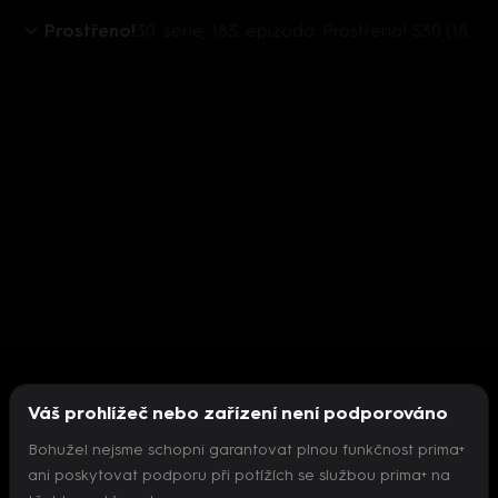
Prostřeno!
30. série, 183. epizoda: Prostřeno! S30 (183)
Váš prohlížeč nebo zařízení není podporováno
Bohužel nejsme schopni garantovat plnou funkčnost prima+
ani poskytovat podporu při potížích se službou prima+ na
Nepodařilo se inicializovat přehrávač