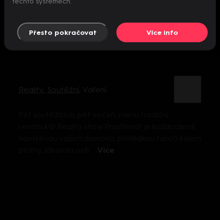
těchto systémech.
Přesto pokračovat
Více info
Reality
,
Soutěžní
,
Vaření
Pět soutěžících, pět večeří, menu tradiční
i exotická! Reality show Prostřeno! je každodenní
návštěvou vašich domovů, přehlídkou tanců kolem
plotny, lákavou och ...
Více