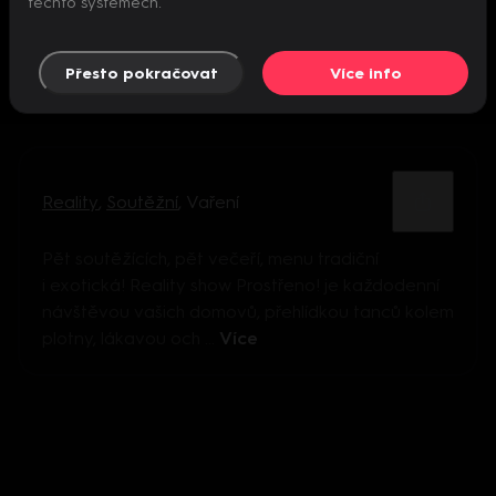
těchto systémech.
Přesto pokračovat
Více info
Reality
,
Soutěžní
,
Vaření
Pět soutěžících, pět večeří, menu tradiční
i exotická! Reality show Prostřeno! je každodenní
návštěvou vašich domovů, přehlídkou tanců kolem
plotny, lákavou och ...
Více