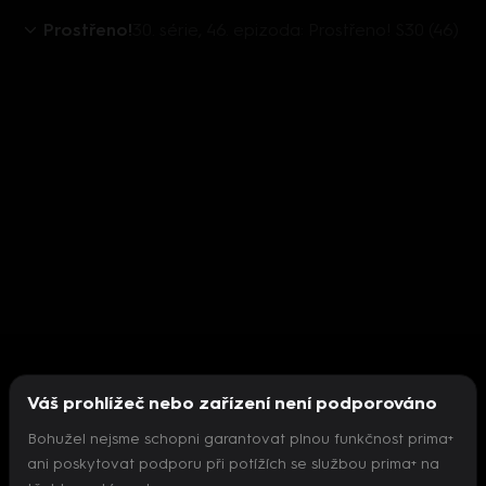
Prostřeno!
30. série, 46. epizoda: Prostřeno! S30 (46)
Váš prohlížeč nebo zařízení není podporováno
Bohužel nejsme schopni garantovat plnou funkčnost prima+
ani poskytovat podporu při potížích se službou prima+ na
Nepodařilo se inicializovat přehrávač