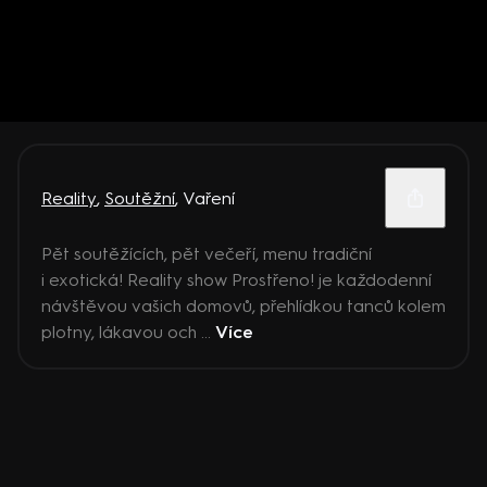
Reality
,
Soutěžní
,
Vaření
Pět soutěžících, pět večeří, menu tradiční
i exotická! Reality show Prostřeno! je každodenní
návštěvou vašich domovů, přehlídkou tanců kolem
plotny, lákavou och ...
Více