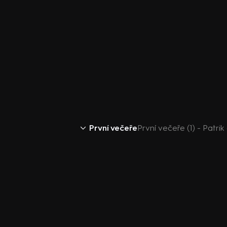
První večeře
První večeře (1) - Patrik