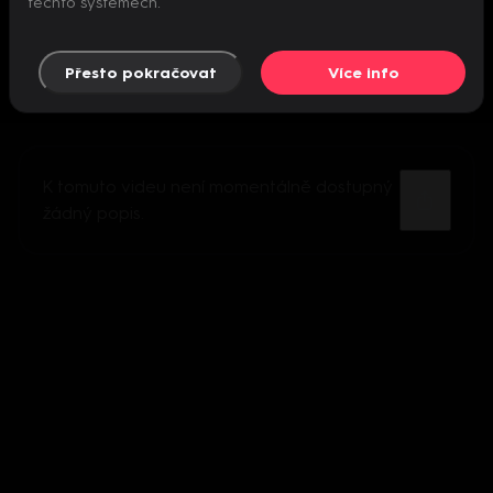
těchto systémech.
Přesto pokračovat
Více info
K tomuto videu není momentálně dostupný
žádný popis.