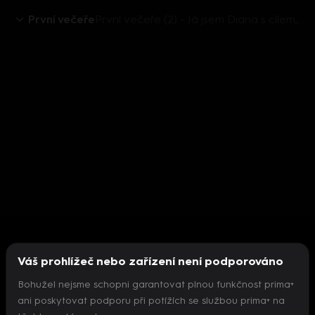
První večeře
První večeře (2) - Já jsem Diana s cílem, rozdat si to na Petřínské věži
Váš prohlížeč nebo zařízení není podporováno
Bohužel nejsme schopni garantovat plnou funkčnost prima+
ani poskytovat podporu při potížích se službou prima+ na
Nepodařilo se inicializovat přehrávač