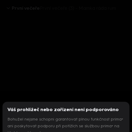
První večeře
První večeře (3) - Mamka ráda rum
Váš prohlížeč nebo zařízení není podporováno
Bohužel nejsme schopni garantovat plnou funkčnost prima+
ani poskytovat podporu při potížích se službou prima+ na
Nepodařilo se inicializovat přehrávač