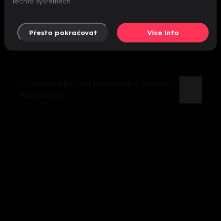
těchto systémech.
Přesto pokračovat
Více info
K tomuto videu není momentálně dostupný
žádný popis.