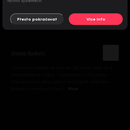
těchto systémech.
Přesto pokračovat
Více info
Drama
,
Rodinný
Uprostřed nádherné přírody žijí vedle sebe dvě
znepřátelené rodiny – Havranovi a Zimanovi.
Dávná křivda mezi nimi se postupně změnila v
hlubokou nenávist, která ...
Více