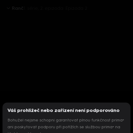
Ranč
1. série, 2. epizoda: Epizoda 2
Váš prohlížeč nebo zařízení není podporováno
Bohužel nejsme schopni garantovat plnou funkčnost prima+
ani poskytovat podporu při potížích se službou prima+ na
Nepodařilo se inicializovat přehrávač