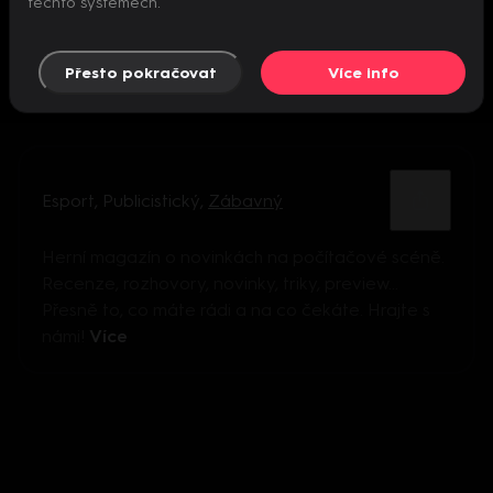
těchto systémech.
Přesto pokračovat
Více info
Esport
,
Publicistický
,
Zábavný
Herní magazín o novinkách na počítačové scéně.
Recenze, rozhovory, novinky, triky, preview...
Přesně to, co máte rádi a na co čekáte. Hrajte s
námi!
Více