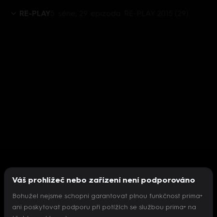
RE-PLAY
5. série, 29. epizoda: RE-PLAY 2015 (29)
Váš prohlížeč nebo zařízení není podporováno
Bohužel nejsme schopni garantovat plnou funkčnost prima+
ani poskytovat podporu při potížích se službou prima+ na
Nepodařilo se inicializovat přehrávač