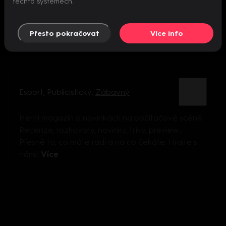
těchto systémech.
Přesto pokračovat
Více info
Esport
,
Publicistický
,
Zábavný
Herní magazín o novinkách na počítačové scéně.
Recenze, rozhovory, novinky, triky, preview...
Přesně to, co máte rádi a na co čekáte. Hrajte s
námi!
Více