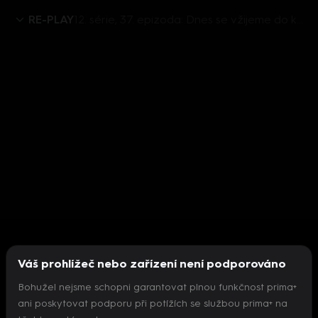
RE-PLAY
12. série, 37. epizoda: Dnes se vžijeme do kůže manažera týmu Formule 1 a ohodnotíme si Steelrising a Thymesii
Váš prohlížeč nebo zařízení není podporováno
Bohužel nejsme schopni garantovat plnou funkčnost prima+
ani poskytovat podporu při potížích se službou prima+ na
Nepodařilo se inicializovat přehrávač