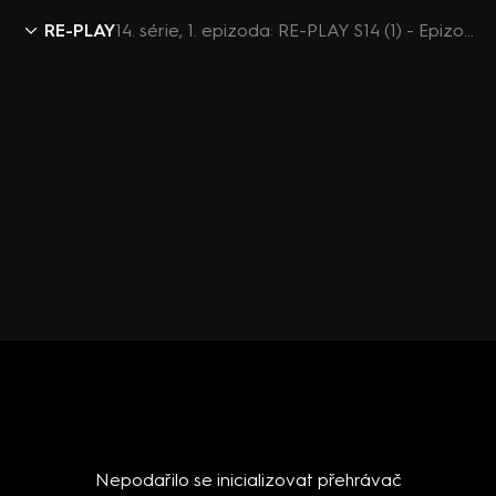
RE-PLAY
14. série, 1. epizoda: RE-PLAY S14 (1) - Epizoda 1
Nepodařilo se inicializovat přehrávač