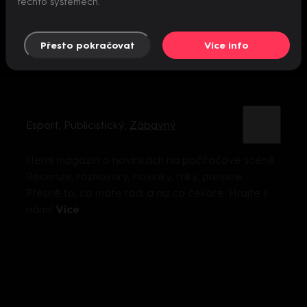
těchto systémech.
Přesto pokračovat
Více info
Esport
,
Publicistický
,
Zábavný
Herní magazín o novinkách na počítačové scéně.
Recenze, rozhovory, novinky, triky, preview...
Přesně to, co máte rádi a na co čekáte. Hrajte s
námi!
Více