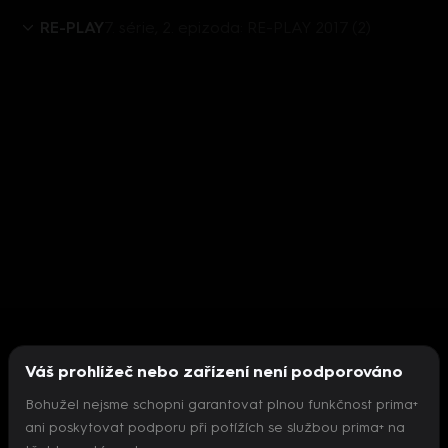
RE-PLAY
7. série, 2. epizoda: RE-PLAY 2017 (2)
Váš prohlížeč nebo zařízení není podporováno
Bohužel nejsme schopni garantovat plnou funkčnost prima+
ani poskytovat podporu při potížích se službou prima+ na
Nepodařilo se inicializovat přehrávač