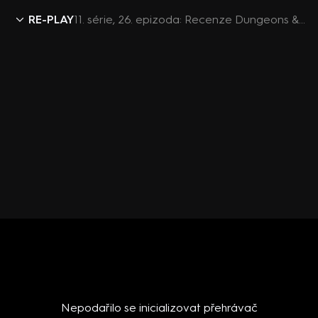
RE-PLAY
11. série, 26. epizoda: Recenze Dungeons & dragons, Forza Horizon 5 a pohled do světa Final Fantasy VII.
Nepodařilo se inicializovat přehrávač