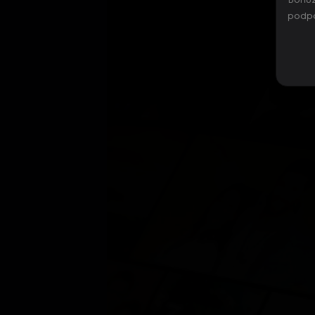
Bohuž
podpo