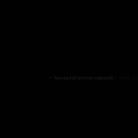
Receptář prima nápadů
11. série, 