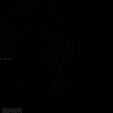
prima