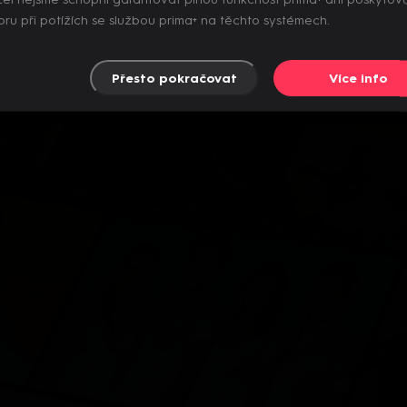
el nejsme schopni garantovat plnou funkčnost prima+ ani poskytov
ru při potížích se službou prima+ na těchto systémech.
Přesto pokračovat
Více info