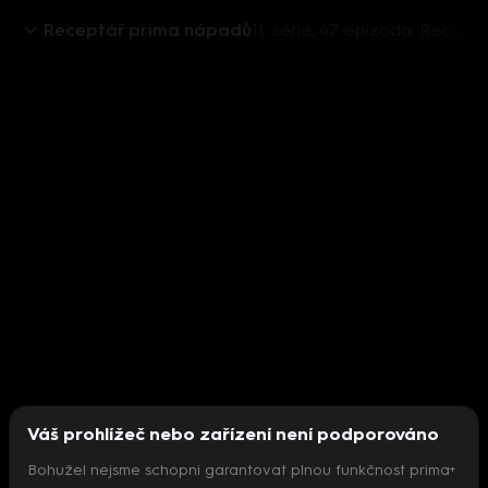
Receptář prima nápadů
11. série, 47. epizoda: Receptář prima nápadů 2011 (47)
Váš prohlížeč nebo zařízení není podporováno
Bohužel nejsme schopni garantovat plnou funkčnost prima+