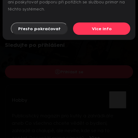
ani poskytovat podporu při potížích se službou prima+ na
těchto systémech.
Přesto pokračovat
Více info
Video je dostupné pouze pro přihlášené uživatele.
Sledujte po přihlášení
Přihlásit se
Hobby
Publicistický magazín pro kutily a zahrádkáře
aneb Co všechno chcete vědět o bydlení,
zahradě a chalupě, ale nevíte, kde se na to
zeptat. Receptář prima nápadů ...
Více