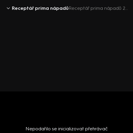
Receptář prima nápadů
Receptář prima nápadů 2018 (13): Smilax
Nepodařilo se inicializovat přehrávač