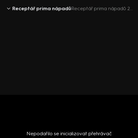
Receptář prima nápadů
Receptář prima nápadů 2018 (14): Léčivé účinky třezalky
Nepodařilo se inicializovat přehrávač