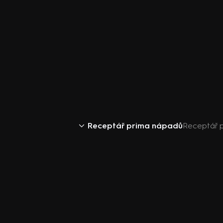
Receptář prima nápadů
Receptář p