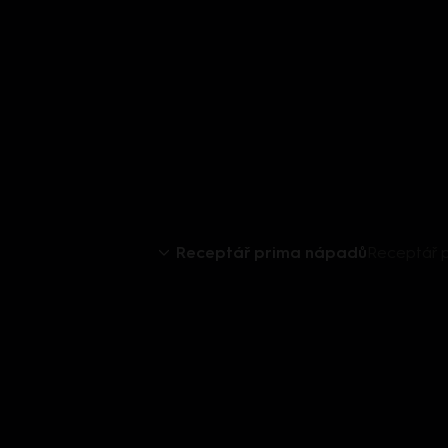
Receptář prima nápadů
Receptář p