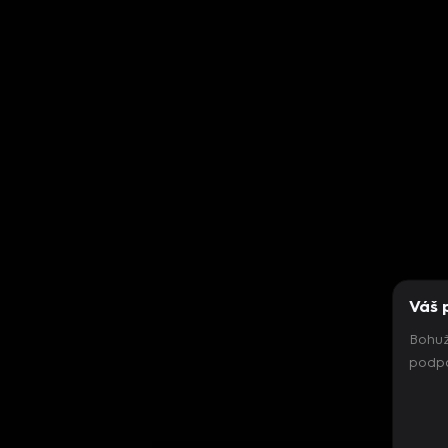
Váš 
Bohuž
podpo