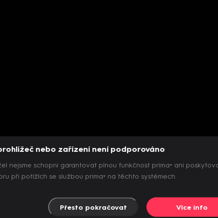
prohlížeč nebo zařízení není podporováno
el nejsme schopni garantovat plnou funkčnost prima+ ani poskytov
ru při potížích se službou prima+ na těchto systémech.
Přesto pokračovat
Více info