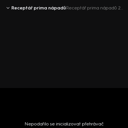
Receptář prima nápadů
Receptář prima nápadů 2018 (20): Výsadba jahodníků
Nepodařilo se inicializovat přehrávač