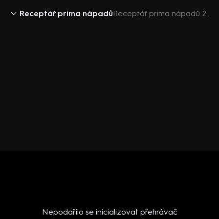
Receptář prima nápadů
Receptář prima nápadů 2018 (23): Fíky v zahradě
Nepodařilo se inicializovat přehrávač