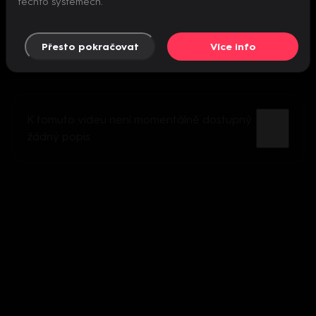
těchto systémech.
Přesto pokračovat
Více info
K tomuto videu není momentálně dostupný
žádný popis.