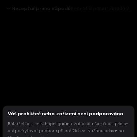
Receptář prima nápadů
Receptář prima nápadů 2018 (23): Záchrana slepic
Váš prohlížeč nebo zařízení není podporováno
Bohužel nejsme schopni garantovat plnou funkčnost prima+
ani poskytovat podporu při potížích se službou prima+ na
Nepodařilo se inicializovat přehrávač