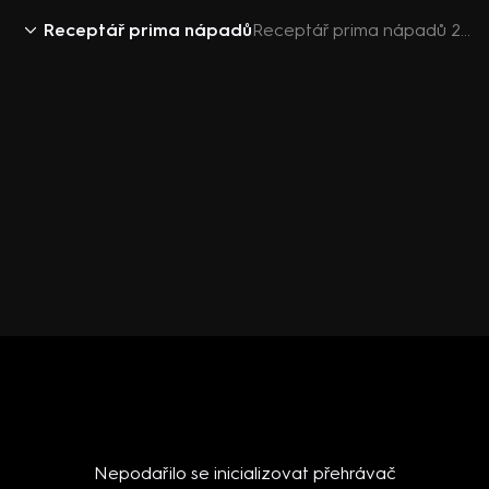
Receptář prima nápadů
Receptář prima nápadů 2018 (26): Kaštan jedlý pěstování
Nepodařilo se inicializovat přehrávač