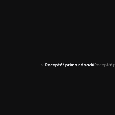
Receptář prima nápadů
Receptář p