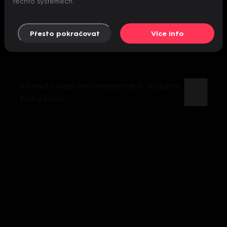
těchto systémech.
Přesto pokračovat
Více info
K tomuto videu není momentálně dostupný
žádný popis.