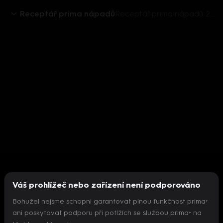
Receptář prima nápadů
Receptář prima nápadů 2018 (27): Úklid podlahy
Váš prohlížeč nebo zařízení není podporováno
Bohužel nejsme schopni garantovat plnou funkčnost prima+
ani poskytovat podporu při potížích se službou prima+ na
Nepodařilo se inicializovat přehrávač