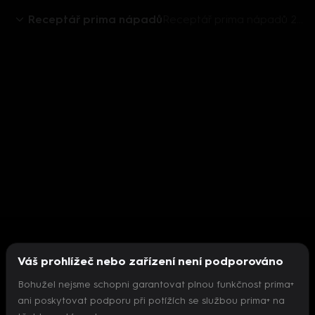
Receptář prima nápadů
Receptář prima nápadů 2018 (30): Náhrdelník z rouna
Váš prohlížeč nebo zařízení není podporováno
Bohužel nejsme schopni garantovat plnou funkčnost prima+
ani poskytovat podporu při potížích se službou prima+ na
Nepodařilo se inicializovat přehrávač