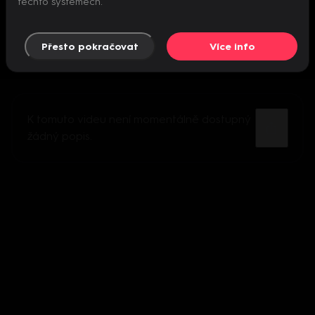
těchto systémech.
Přesto pokračovat
Více info
K tomuto videu není momentálně dostupný
žádný popis.