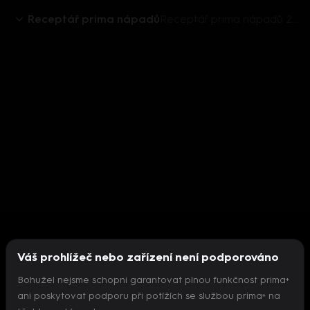
Receptář prima nápadů
Receptář prima nápadů 2018 (33): Korálkové ozdoby
Váš prohlížeč nebo zařízení není podporováno
Bohužel nejsme schopni garantovat plnou funkčnost prima+
ani poskytovat podporu při potížích se službou prima+ na
Nepodařilo se inicializovat přehrávač