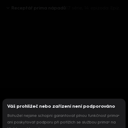
Receptář prima nápadů
17. série, 14. epizoda: Epizoda 14
Váš prohlížeč nebo zařízení není podporováno
Bohužel nejsme schopni garantovat plnou funkčnost prima+
ani poskytovat podporu při potížích se službou prima+ na
Nepodařilo se inicializovat přehrávač