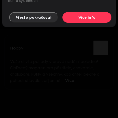
těchto systémech.
Přesto pokračovat
Více info
Hobby
Vaše chvíle pohody v pravé nedělní poledne!
Oblíbený magazín pro pěstitele, chovatele,
chalupáře, kutily a všechny, kdo chtějí pěkně a
pohodlně bydlet, příjemně ...
Více