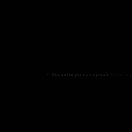
Receptář prima nápadů
Receptář p