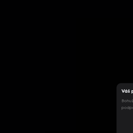
Váš 
Bohuž
podpo