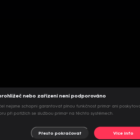
prohlížeč nebo zařízení není podporováno
el nejsme schopni garantovat plnou funkčnost prima+ ani poskytov
ru při potížích se službou prima+ na těchto systémech.
Přesto pokračovat
Více info