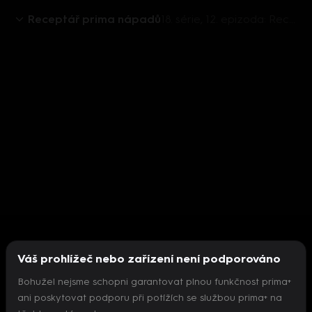
Receptář prima nápadů
18. série, 12. epizoda: Receptář prima nápadů (12)
Váš prohlížeč nebo zařízení není podporováno
Bohužel nejsme schopni garantovat plnou funkčnost prima+
ani poskytovat podporu při potížích se službou prima+ na
Nepodařilo se inicializovat přehrávač