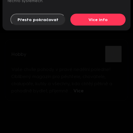
těchto systémech.
Přesto pokračovat
Více info
Hobby
Vaše chvíle pohody v pravé nedělní poledne!
Oblíbený magazín pro pěstitele, chovatele,
chalupáře, kutily a všechny, kdo chtějí pěkně a
pohodlně bydlet, příjemně ...
Více