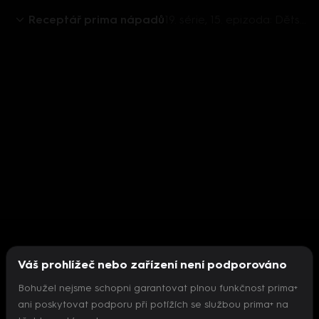
Receptář prima nápadů
19. série, 15. epizoda: Dětské sezení s pískovištěm, záchrana srnčat, květinová kosmetika, ochrana zeleniny
Váš prohlížeč nebo zařízení není podporováno
Bohužel nejsme schopni garantovat plnou funkčnost prima+
ani poskytovat podporu při potížích se službou prima+ na
Nepodařilo se inicializovat přehrávač