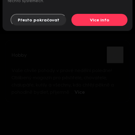
těchto systémech.
Přesto pokračovat
Více info
Hobby
Vaše chvíle pohody v pravé nedělní poledne!
Oblíbený magazín pro pěstitele, chovatele,
chalupáře, kutily a všechny, kdo chtějí pěkně a
pohodlně bydlet, příjemně ...
Více