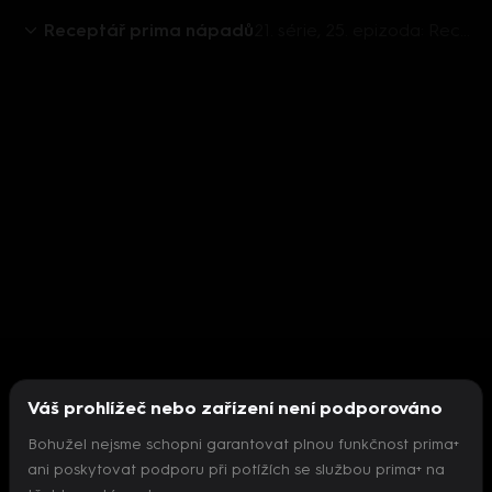
Receptář prima nápadů
21. série, 25. epizoda: Receptář prima nápadů S21 (25)
Váš prohlížeč nebo zařízení není podporováno
Bohužel nejsme schopni garantovat plnou funkčnost prima+
ani poskytovat podporu při potížích se službou prima+ na
Nepodařilo se inicializovat přehrávač