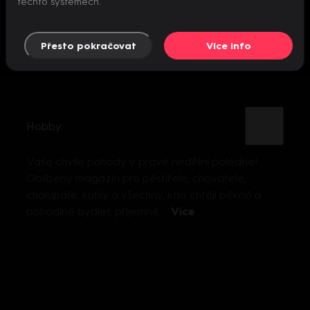
těchto systémech.
Přesto pokračovat
Více info
Hobby
Vaše chvíle pohody v pravé nedělní poledne!
Oblíbený magazín pro pěstitele, chovatele,
chalupáře, kutily a všechny, kdo chtějí pěkně a
pohodlně bydlet, příjemně ...
Více