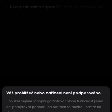
Receptář prima nápadů
21. série, 26. epizoda: Receptář prima nápadů S21 (26) - Epizoda 26
Váš prohlížeč nebo zařízení není podporováno
Bohužel nejsme schopni garantovat plnou funkčnost prima+
ani poskytovat podporu při potížích se službou prima+ na
Nepodařilo se inicializovat přehrávač