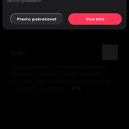
těchto systémech.
Přesto pokračovat
Více info
Hobby
Vaše chvíle pohody v pravé nedělní poledne!
Oblíbený magazín pro pěstitele, chovatele,
chalupáře, kutily a všechny, kdo chtějí pěkně a
pohodlně bydlet, příjemně ...
Více