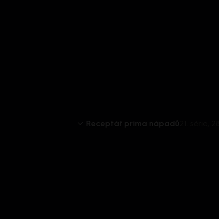
Receptář prima nápadů
21. série,