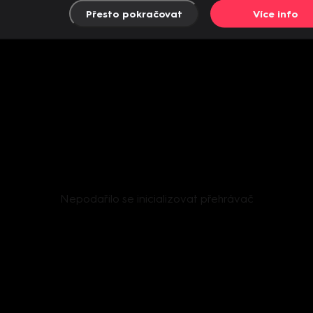
Přesto pokračovat
Více info
Nepodařilo se inicializovat přehrávač