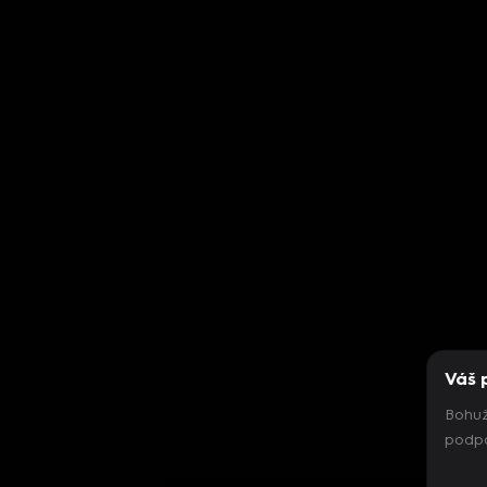
Váš 
Bohuž
podpo