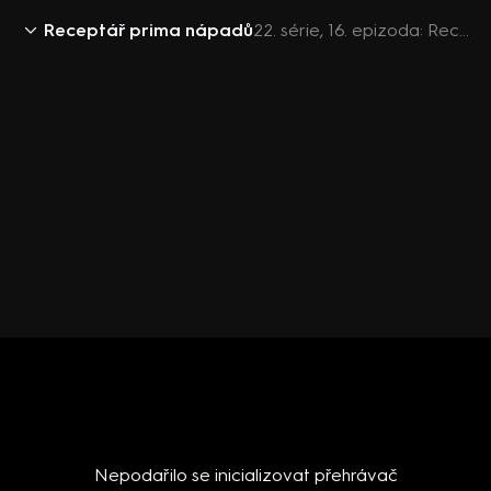
Receptář prima nápadů
22. série, 16. epizoda: Receptář prima nápadů S22 (16)
Nepodařilo se inicializovat přehrávač