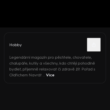
Hobby
Legendární magazín pro pěstitele, chovatele,
chalupáře, kutily a všechny, kdo chtějí pohodlně
bydlet, příjemně relaxovat či zdravě žít. Pořad s
Oldřichem Navrát ...
Více