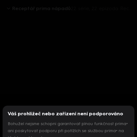
Receptář prima nápadů
22. série, 22. epizoda: Receptář prima nápadů S22 (22)
Váš prohlížeč nebo zařízení není podporováno
Bohužel nejsme schopni garantovat plnou funkčnost prima+
ani poskytovat podporu při potížích se službou prima+ na
Nepodařilo se inicializovat přehrávač