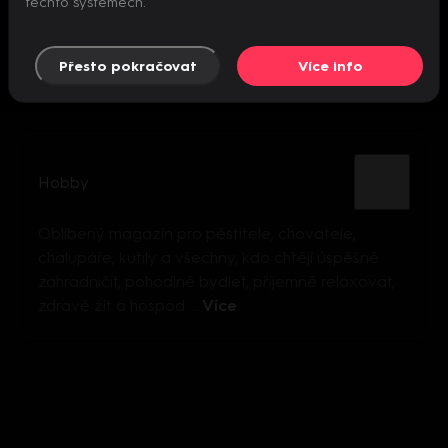
těchto systémech.
Přesto pokračovat
Více info
Hobby
Oblíbený magazín pro pěstitele, chovatele,
chalupáře, kutily a všechny, kdo chtějí úspěšně
zahradničit, pohodlně bydlet, příjemně relaxovat,
zdravě žít a hospod ...
Více