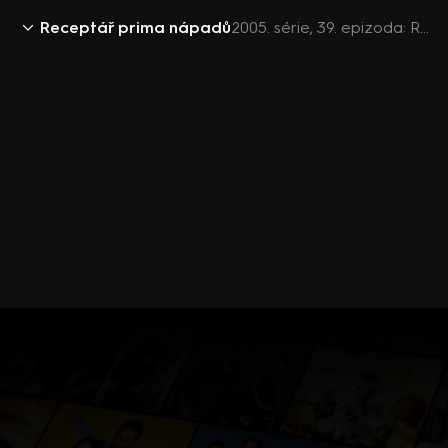
Receptář prima nápadů
2005. série, 39. epizoda: Receptář prima nápadů 2005 (39)