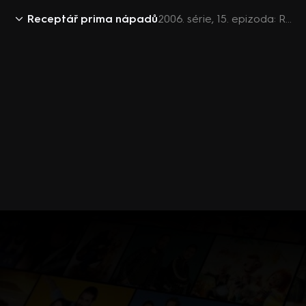
Receptář prima nápadů
2006. série, 15. epizoda: Receptář prima nápadů 2006 (15)