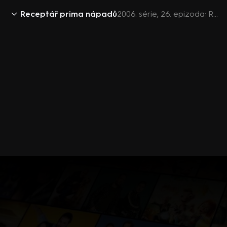
Receptář prima nápadů
2006. série, 26. epizoda: Receptář prima nápadů 2006 (26)