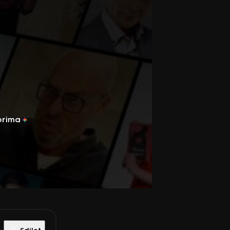
prima