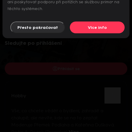
ani poskytovat podporu při potížích se službou prima+ na
těchto systémech.
Přesto pokračovat
Více info
Video je dostupné pouze pro přihlášené uživatele.
Sledujte po přihlášení
Přihlásit se
Hobby
Vše, co chcete vědět o bydlení, zahradě a
chalupě, ale nevíte, kde se na to zeptat.
Moderuje Přemek Podlaha a Kateřina Dušková.
Režie A. Rezek (Premiéra)
Více