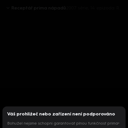
Receptář prima nápadů
2007. série, 14. epizoda: Receptář prima nápadů 2007 (14)
Váš prohlížeč nebo zařízení není podporováno
Bohužel nejsme schopni garantovat plnou funkčnost prima+