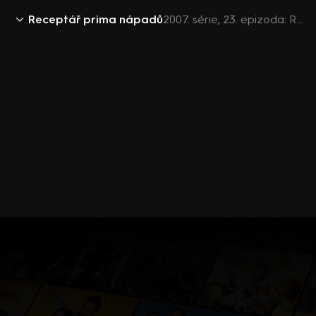
Receptář prima nápadů
2007. série, 23. epizoda: Receptář prima nápadů 2007 (23)